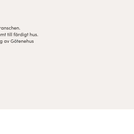
branschen.
 till färdigt hus.
ng av Götenehus